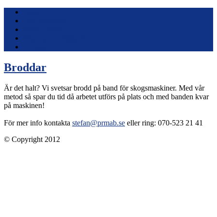
Hem
Om Företaget
Våra Tjänster
Slipning av Sågkedjor
Kontakt
Broddar
Är det halt? Vi svetsar brodd på band för skogsmaskiner. Med vår
metod så spar du tid då arbetet utförs på plats och med banden kvar
på maskinen!
För mer info kontakta
stefan@prmab.se
eller ring: 070-523 21 41
© Copyright 2012