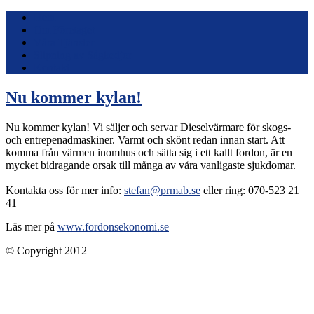
Hem
Om Företaget
Våra Tjänster
Slipning av Sågkedjor
Kontakt
Nu kommer kylan!
Nu kommer kylan! Vi säljer och servar Dieselvärmare för skogs-
och entrepenadmaskiner. Varmt och skönt redan innan start. Att
komma från värmen inomhus och sätta sig i ett kallt fordon, är en
mycket bidragande orsak till många av våra vanligaste sjukdomar.
Kontakta oss för mer info:
stefan@prmab.se
eller ring: 070-523 21
41
Läs mer på
www.fordonsekonomi.se
© Copyright 2012